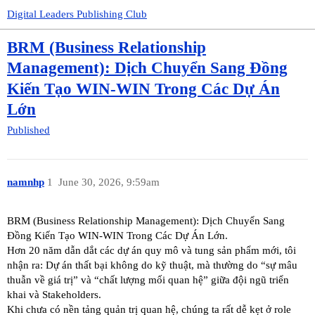
Digital Leaders Publishing Club
BRM (Business Relationship
Management): Dịch Chuyển Sang Đồng
Kiến Tạo WIN-WIN Trong Các Dự Án
Lớn
Published
namnhp
1
June 30, 2026, 9:59am
BRM (Business Relationship Management): Dịch Chuyển Sang
Đồng Kiến Tạo WIN-WIN Trong Các Dự Án Lớn.
Hơn 20 năm dẫn dắt các dự án quy mô và tung sản phẩm mới, tôi
nhận ra: Dự án thất bại không do kỹ thuật, mà thường do “sự mâu
thuẫn về giá trị” và “chất lượng mối quan hệ” giữa đội ngũ triển
khai và Stakeholders.
Khi chưa có nền tảng quản trị quan hệ, chúng ta rất dễ kẹt ở role