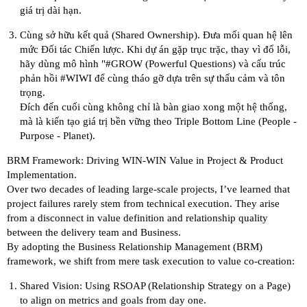
giá trị dài hạn.
Cùng sở hữu kết quả (Shared Ownership). Đưa mối quan hệ lên
mức Đối tác Chiến lược. Khi dự án gặp trục trặc, thay vì đổ lỗi,
hãy dùng mô hình "
#GROW
(Powerful Questions) và cấu trúc
phản hồi
#WIWI
để cùng tháo gỡ dựa trên sự thấu cảm và tôn
trọng.
Đích đến cuối cùng không chỉ là bàn giao xong một hệ thống,
mà là kiến tạo giá trị bền vững theo Triple Bottom Line (People -
Purpose - Planet).
BRM Framework: Driving WIN-WIN Value in Project & Product
Implementation.
Over two decades of leading large-scale projects, I’ve learned that
project failures rarely stem from technical execution. They arise
from a disconnect in value definition and relationship quality
between the delivery team and Business.
By adopting the Business Relationship Management (BRM)
framework, we shift from mere task execution to value co-creation:
Shared Vision: Using RSOAP (Relationship Strategy on a Page)
to align on metrics and goals from day one.