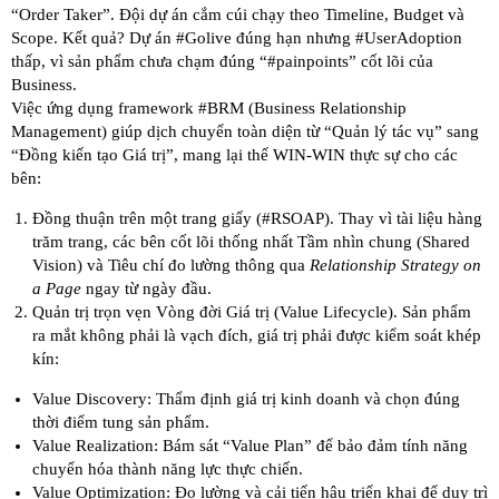
“Order Taker”. Đội dự án cắm cúi chạy theo Timeline, Budget và
Scope. Kết quả? Dự án
#Golive
đúng hạn nhưng
#UserAdoption
thấp, vì sản phẩm chưa chạm đúng “
#painpoints
” cốt lõi của
Business.
Việc ứng dụng framework
#BRM
(Business Relationship
Management) giúp dịch chuyển toàn diện từ “Quản lý tác vụ” sang
“Đồng kiến tạo Giá trị”, mang lại thế WIN-WIN thực sự cho các
bên:
Đồng thuận trên một trang giấy (
#RSOAP
). Thay vì tài liệu hàng
trăm trang, các bên cốt lõi thống nhất Tầm nhìn chung (Shared
Vision) và Tiêu chí đo lường thông qua
Relationship Strategy on
a Page
ngay từ ngày đầu.
Quản trị trọn vẹn Vòng đời Giá trị (Value Lifecycle). Sản phẩm
ra mắt không phải là vạch đích, giá trị phải được kiểm soát khép
kín:
Value Discovery: Thẩm định giá trị kinh doanh và chọn đúng
thời điểm tung sản phẩm.
Value Realization: Bám sát “Value Plan” để bảo đảm tính năng
chuyển hóa thành năng lực thực chiến.
Value Optimization: Đo lường và cải tiến hậu triển khai để duy trì