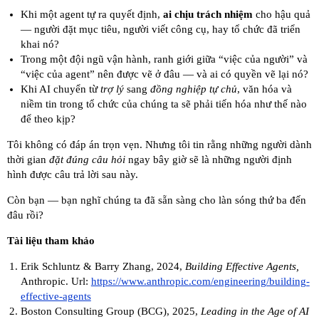
Khi một agent tự ra quyết định,
ai chịu trách nhiệm
cho hậu quả
— người đặt mục tiêu, người viết công cụ, hay tổ chức đã triển
khai nó?
Trong một đội ngũ vận hành, ranh giới giữa “việc của người” và
“việc của agent” nên được vẽ ở đâu — và ai có quyền vẽ lại nó?
Khi AI chuyển từ
trợ lý
sang
đồng nghiệp tự chủ
, văn hóa và
niềm tin trong tổ chức của chúng ta sẽ phải tiến hóa như thế nào
để theo kịp?
Tôi không có đáp án trọn vẹn. Nhưng tôi tin rằng những người dành
thời gian
đặt đúng câu hỏi
ngay bây giờ sẽ là những người định
hình được câu trả lời sau này.
Còn bạn — bạn nghĩ chúng ta đã sẵn sàng cho làn sóng thứ ba đến
đâu rồi?
Tài liệu tham khảo
Erik Schluntz & Barry Zhang, 2024,
Building Effective Agents,
Anthropic. Url:
https://www.anthropic.com/engineering/building-
effective-agents
Boston Consulting Group (BCG), 2025,
Leading in the Age of AI