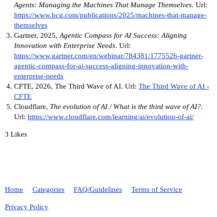
Agents: Managing the Machines That Manage Themselves
. Url:
https://www.bcg.com/publications/2025/machines-that-manage-
themselves
Gartner, 2025,
Agentic Compass for AI Success: Aligning
Innovation with Enterprise Needs
. Url:
https://www.gartner.com/en/webinar/784381/1775526-gartner-
agentic-compass-for-ai-success-aligning-innovation-with-
enterprise-needs
CFTE, 2026, The Third Wave of AI. Url:
The Third Wave of AI -
CFTE
Cloudflare,
The evolution of AI / What is the third wave of AI?
.
Url:
https://www.cloudflare.com/learning/ai/evolution-of-ai/
3 Likes
Home
Categories
FAQ/Guidelines
Terms of Service
Privacy Policy