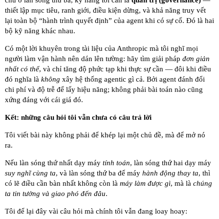
chủ ở làn sóng thứ ba, kỹ năng tôi cần là
quản trị (governance)
—
thiết lập mục tiêu, ranh giới, điều kiện dừng, và khả năng truy vết
lại toàn bộ “hành trình quyết định” của agent khi có sự cố. Đó là hai
bộ kỹ năng khác nhau.
Có một lời khuyên trong tài liệu của Anthropic mà tôi nghĩ mọi
người làm vận hành nên dán lên tường: hãy tìm giải pháp
đơn giản
nhất có thể
, và chỉ tăng độ phức tạp khi thực sự cần — đôi khi điều
đó nghĩa là
không
xây hệ thống agentic gì cả. Bởi agent đánh đổi
chi phí và độ trễ để lấy hiệu năng; không phải bài toán nào cũng
xứng đáng với cái giá đó.
Kết: những câu hỏi tôi vẫn chưa có câu trả lời
Tôi viết bài này không phải để khép lại một chủ đề, mà để mở nó
ra.
Nếu làn sóng thứ nhất dạy máy
tính toán
, làn sóng thứ hai dạy máy
suy nghĩ cùng ta
, và làn sóng thứ ba để máy
hành động thay ta
, thì
có lẽ điều cần bàn nhất không còn là
máy làm được gì
, mà là
chúng
ta tin tưởng và giao phó đến đâu
.
Tôi để lại đây vài câu hỏi mà chính tôi vẫn đang loay hoay: