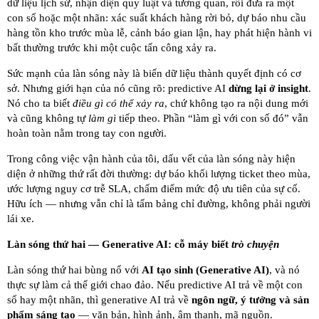
dữ liệu lịch sử, nhận diện quy luật và tương quan, rồi đưa ra một
con số hoặc một nhãn: xác suất khách hàng rời bỏ, dự báo nhu cầu
hàng tồn kho trước mùa lễ, cảnh báo gian lận, hay phát hiện hành vi
bất thường trước khi một cuộc tấn công xảy ra.
Sức mạnh của làn sóng này là biến dữ liệu thành quyết định có cơ
sở. Nhưng giới hạn của nó cũng rõ: predictive AI
dừng lại ở insight
.
Nó cho ta biết
điều gì có thể xảy ra
, chứ không tạo ra nội dung mới
và cũng không tự
làm gì
tiếp theo. Phần “làm gì với con số đó” vẫn
hoàn toàn nằm trong tay con người.
Trong công việc vận hành của tôi, dấu vết của làn sóng này hiện
diện ở những thứ rất đời thường: dự báo khối lượng ticket theo mùa,
ước lượng nguy cơ trễ SLA, chấm điểm mức độ ưu tiên của sự cố.
Hữu ích — nhưng vẫn chỉ là tấm bảng chỉ đường, không phải người
lái xe.
Làn sóng thứ hai — Generative AI: cỗ máy biết
trò chuyện
Làn sóng thứ hai bùng nổ với
AI tạo sinh (Generative AI)
, và nó
thực sự làm cả thế giới chao đảo. Nếu predictive AI trả về một con
số hay một nhãn, thì generative AI trả về
ngôn ngữ, ý tưởng và sản
phẩm sáng tạo
— văn bản, hình ảnh, âm thanh, mã nguồn.