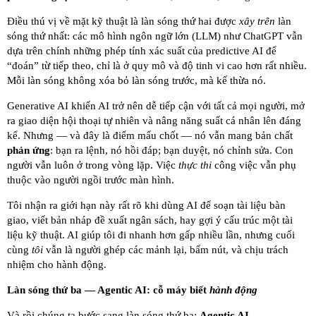
Điều thú vị về mặt kỹ thuật là làn sóng thứ hai được
xây trên
làn
sóng thứ nhất: các mô hình ngôn ngữ lớn (LLM) như ChatGPT vẫn
dựa trên chính những phép tính xác suất của predictive AI để
“đoán” từ tiếp theo, chỉ là ở quy mô và độ tinh vi cao hơn rất nhiều.
Mỗi làn sóng không xóa bỏ làn sóng trước, mà kế thừa nó.
Generative AI khiến AI trở nên dễ tiếp cận với tất cả mọi người, mở
ra giao diện hội thoại tự nhiên và nâng năng suất cá nhân lên đáng
kể. Nhưng — và đây là điểm mấu chốt — nó vẫn mang bản chất
phản ứng
: bạn ra lệnh, nó hồi đáp; bạn duyệt, nó chỉnh sửa. Con
người vẫn luôn ở trong vòng lặp. Việc
thực thi
công việc vẫn phụ
thuộc vào người ngồi trước màn hình.
Tôi nhận ra giới hạn này rất rõ khi dùng AI để soạn tài liệu bàn
giao, viết bản nháp đề xuất ngân sách, hay gợi ý cấu trúc một tài
liệu kỹ thuật. AI giúp tôi đi nhanh hơn gấp nhiều lần, nhưng cuối
cùng
tôi
vẫn là người ghép các mảnh lại, bấm nút, và chịu trách
nhiệm cho hành động.
Làn sóng thứ ba — Agentic AI: cỗ máy biết
hành động
Và rồi chúng ta bước sang làn sóng thứ ba:
Agentic AI
.