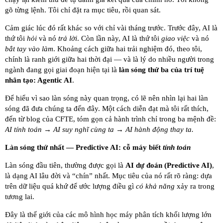
gõ từng lệnh. Tôi chỉ đặt ra mục tiêu, rồi quan sát.
Cảm giác lúc đó rất khác so với chỉ vài tháng trước. Trước đây, AI là
thứ tôi
hỏi
và nó
trả lời
. Còn lần này, AI là thứ tôi
giao việc
và nó
bắt tay vào làm
. Khoảng cách giữa hai trải nghiệm đó, theo tôi,
chính là ranh giới giữa hai thời đại — và là lý do nhiều người trong
ngành đang gọi giai đoạn hiện tại là
làn sóng thứ ba của trí tuệ
nhân tạo: Agentic AI
.
Để hiểu vì sao làn sóng này quan trọng, có lẽ nên nhìn lại hai làn
sóng đã đưa chúng ta đến đây. Một cách diễn đạt mà tôi rất thích,
đến từ blog của CFTE, tóm gọn cả hành trình chỉ trong ba mệnh đề:
AI tính toán → AI suy nghĩ cùng ta → AI hành động thay ta.
Làn sóng thứ nhất — Predictive AI: cỗ máy biết
tính toán
Làn sóng đầu tiên, thường được gọi là
AI dự đoán (Predictive AI)
,
là dạng AI lâu đời và “chín” nhất. Mục tiêu của nó rất rõ ràng: dựa
trên dữ liệu quá khứ để ước lượng điều gì
có khả năng
xảy ra trong
tương lai.
Đây là thế giới của các mô hình học máy phân tích khối lượng lớn