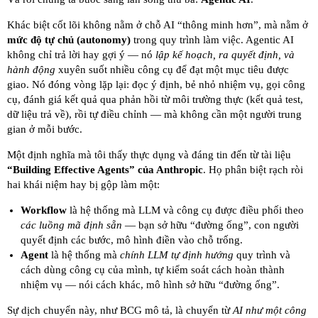
Khác biệt cốt lõi không nằm ở chỗ AI “thông minh hơn”, mà nằm ở
mức độ tự chủ (autonomy)
trong quy trình làm việc. Agentic AI
không chỉ trả lời hay gợi ý — nó
lập kế hoạch, ra quyết định, và
hành động
xuyên suốt nhiều công cụ để đạt một mục tiêu được
giao. Nó đóng vòng lặp lại: đọc ý định, bẻ nhỏ nhiệm vụ, gọi công
cụ, đánh giá kết quả qua phản hồi từ môi trường thực (kết quả test,
dữ liệu trả về), rồi tự điều chỉnh — mà không cần một người trung
gian ở mỗi bước.
Một định nghĩa mà tôi thấy thực dụng và đáng tin đến từ tài liệu
“Building Effective Agents” của Anthropic
. Họ phân biệt rạch ròi
hai khái niệm hay bị gộp làm một:
Workflow
là hệ thống mà LLM và công cụ được điều phối theo
các luồng mã định sẵn
— bạn sở hữu “đường ống”, con người
quyết định các bước, mô hình điền vào chỗ trống.
Agent
là hệ thống mà
chính LLM tự định hướng
quy trình và
cách dùng công cụ của mình, tự kiểm soát cách hoàn thành
nhiệm vụ — nói cách khác, mô hình sở hữu “đường ống”.
Sự dịch chuyển này, như BCG mô tả, là chuyển từ
AI như một công