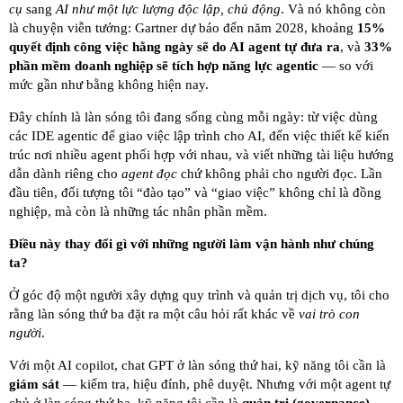
cụ
sang
AI như một lực lượng độc lập, chủ động
. Và nó không còn
là chuyện viễn tưởng: Gartner dự báo đến năm 2028, khoảng
15%
quyết định công việc hằng ngày sẽ do AI agent tự đưa ra
, và
33%
phần mềm doanh nghiệp sẽ tích hợp năng lực agentic
— so với
mức gần như bằng không hiện nay.
Đây chính là làn sóng tôi đang sống cùng mỗi ngày: từ việc dùng
các IDE agentic để giao việc lập trình cho AI, đến việc thiết kế kiến
trúc nơi nhiều agent phối hợp với nhau, và viết những tài liệu hướng
dẫn dành riêng cho
agent đọc
chứ không phải cho người đọc. Lần
đầu tiên, đối tượng tôi “đào tạo” và “giao việc” không chỉ là đồng
nghiệp, mà còn là những tác nhân phần mềm.
Điều này thay đổi gì với những người làm vận hành như chúng
ta?
Ở góc độ một người xây dựng quy trình và quản trị dịch vụ, tôi cho
rằng làn sóng thứ ba đặt ra một câu hỏi rất khác về
vai trò con
người
.
Với một AI copilot, chat GPT ở làn sóng thứ hai, kỹ năng tôi cần là
giám sát
— kiểm tra, hiệu đính, phê duyệt. Nhưng với một agent tự