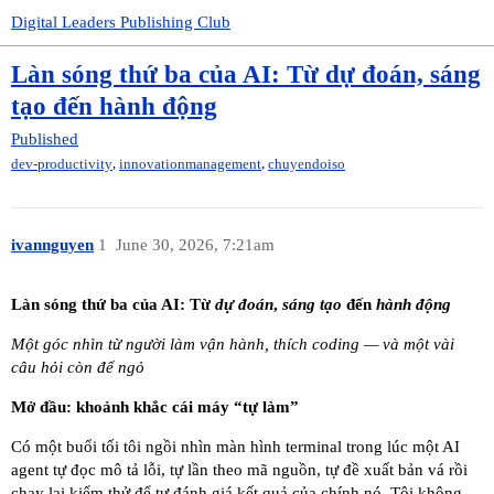
Digital Leaders Publishing Club
Làn sóng thứ ba của AI: Từ dự đoán, sáng
tạo đến hành động
Published
,
,
dev-productivity
innovationmanagement
chuyendoiso
ivannguyen
1
June 30, 2026, 7:21am
Làn sóng thứ ba của AI: Từ
dự đoán
,
sáng tạo
đến
hành động
Một góc nhìn từ người làm vận hành, thích coding — và một vài
câu hỏi còn để ngỏ
Mở đầu: khoảnh khắc cái máy “tự làm”
Có một buổi tối tôi ngồi nhìn màn hình terminal trong lúc một AI
agent tự đọc mô tả lỗi, tự lần theo mã nguồn, tự đề xuất bản vá rồi
chạy lại kiểm thử để tự đánh giá kết quả của chính nó. Tôi không